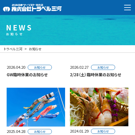
NEWS
トラベル三河 Instagram
お知らせ
お問合せフォームはこちら
>
トラベル三河
お知らせ
お電話でのお問合せ
0563-56-5281
2026.04.20
2026.02.27
お知らせ
お知らせ
GW臨時休業のお知らせ
2/28（土）臨時休業のお知らせ
HOME
お知らせ
ツアー紹介
2024.01.29
2025.04.28
お知らせ
お知らせ